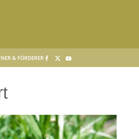
NER & FÖRDERER
rt