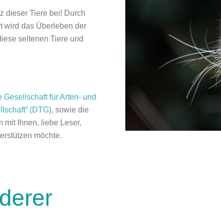
z dieser Tiere bei! Durch
t wird das Überleben der
iese seltenen Tiere und
 Gesellschaft für Arten- und
lschaft“ (DTG)
, sowie die
 mit Ihnen, liebe Leser,
terstützen möchte.
rderer