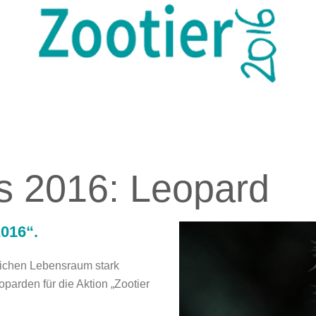
TZT!
ARTENSCHUTZ DURCH ZOOS
ARTENSCHUTZ VOR OR
es 2016: Leopard
2016“.
rlichen Lebensraum stark
parden für die Aktion „
Zootier