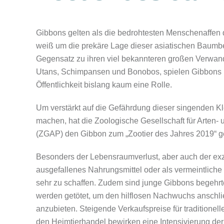
Gibbons gelten als die bedrohtesten Menschenaffen
weiß um die prekäre Lage dieser asiatischen Baum
Gegensatz zu ihren viel bekannteren großen Verwand
Utans, Schimpansen und Bonobos, spielen Gibbons i
Öffentlichkeit bislang kaum eine Rolle.
Um verstärkt auf die Gefährdung dieser singenden K
machen, hat die Zoologische Gesellschaft für Arten- 
(ZGAP) den Gibbon zum „Zootier des Jahres 2019“ g
Besonders der Lebensraumverlust, aber auch der ex
ausgefallenes Nahrungsmittel oder als vermeintliche
sehr zu schaffen. Zudem sind junge Gibbons begehrt
werden getötet, um den hilflosen Nachwuchs anschl
anzubieten. Steigende Verkaufspreise für traditionel
den Heimtierhandel bewirken eine Intensivierung der 