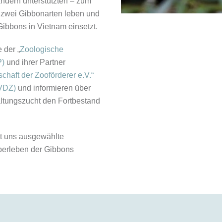
ndern unterstützten – zum
h zwei Gibbonarten leben und
Gibbons in Vietnam einsetzt.
 der „
Zoologische
P)
und ihrer Partner
chaft der Zooförderer e.V.“
(VDZ)
und informieren über
altungszucht den Fortbestand
it uns ausgewählte
Überleben der Gibbons