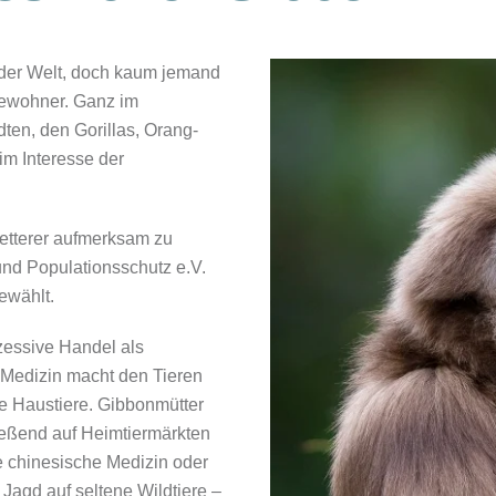
 der Welt, doch kaum jemand
bewohner. Ganz im
ten, den Gorillas, Orang-
m Interesse der
letterer aufmerksam zu
und Populationsschutz e.V.
ewählt.
zessive Handel als
 Medizin macht den Tieren
e Haustiere. Gibbonmütter
ießend auf Heimtiermärkten
le chinesische Medizin oder
Jagd auf seltene Wildtiere –