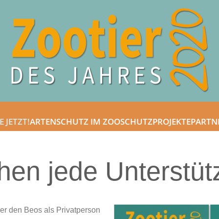
E JETZT!
ARTENSCHUTZ IM ZOO
SCHUTZPROJEKTE
PARTN
hen jede Unterstüt
er den Beos als Privatperson